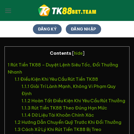
Chuyển
đến
nội
dung
ĐĂNG KÝ
ĐĂNG NHẬP
Contents
[
hide
]
1
Rút Tiền TK88 – Duyệt Lệnh Siêu Tốc, Đổi Thưởng
Nhanh
1.1
Điều Kiện Khi Yêu Cầu Rút Tiền TK88
1.1.1
Giải Trí Lành Mạnh, Không Vi Phạm Quy
Định
1.1.2
Hoàn Tất Điều Kiện Khi Yêu Cầu Rút Thưởng
1.1.3
Rút Tiền TK88 Theo Đúng Hạn Mức
1.1.4
Dữ Liệu Tài Khoản Chính Xác
1.2
Hướng Dẫn Chuyển Quỹ Trước Khi Đổi Thưởng
1.3
Cách Xử Lý Khi Rút Tiền TK88 Bị Treo