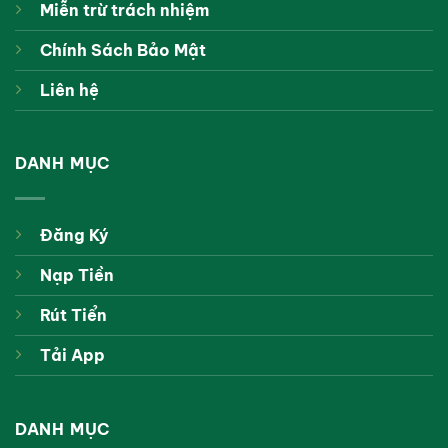
Miễn trừ trách nhiệm
Chính Sách Bảo Mật
Liên hệ
DANH MỤC
Đăng Ký
Nạp Tiền
Rút Tiển
Tải App
DANH MỤC