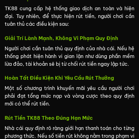
TK88 cung cấp hệ thống giao dịch an toàn và hiện
đại. Tuy nhiên, để thực hiện rút tiền, người chơi cần
tuân thủ các điều kiện sau:
Giải Trí Lành Mạnh, Không Vi Phạm Quy Định
Người chơi cần tuân thủ quy định của nhà cái. Nếu hệ
thống phát hiện hành vi gian lận như dùng phần mềm
lừa đảo, tài khoản sẽ bị từ chối rút tiền ngay lập tức.
Hoàn Tất Điều Kiện Khi Yêu Cầu Rút Thưởng
Một số chương trình khuyến mãi yêu cầu người chơi
phải đạt tổng mức nạp và vòng cược theo quy định
mới có thể rút tiền.
Rút Tiền TK88 Theo Đúng Hạn Mức
Nhà cái quy định rõ ràng giới hạn thanh toán cho từng
phương thức. Nếu số tiền rút không nằm trong phạm vi